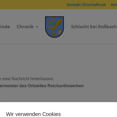
Kontakt Ortschaftsrat
Ko
inde
Chronik
Schlacht bei Roßbach
eine Nachricht hinterlassen,
germeister des Ortsteiles Reichardtswerben
Wir verwenden Cookies