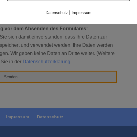
che Fahne? (Bitte Zahl eingeben)
|
Datenschutz
Impressum
ung vor dem Absenden des Formulares:
ie sich damit einverstanden, dass Ihre Daten zur
espeichert und verwendet werden. Ihre Daten werden
gen. Wir geben keine Daten an Dritte weiter. (Weitere
 Sie in der
Datenschutzerklärung
.
Impressum
Datenschutz