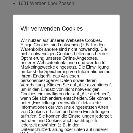
1631 Werben über Zossen.
Bis um 1200 werden die vier Werben Dörfer immer
im Sammel-(Stamm-)Namen als eine Einheit in
Wir verwenden Cookies
den jeweiligen Urkunden und Registern geführt.
Wir nutzen auf unserer Webseite Cookies.
So ist es heute für die Historiker und
Einige Cookies sind notwendig (z.B. für den
Warenkorb) andere sind nicht notwendig. Die
Heimatforscher schwierig, aus diesen
nicht-notwendigen Cookies helfen uns bei der
Optimierung unseres Online-Angebotes,
Sammelnamen “Uuirbina” den jeweils
unserer Webseitenfunktionen und werden für
zutreffenden Ort herauszuarbeiten. In der Zeit
Marketingzwecke eingesetzt. Die Einwilligung
umfasst die Speicherung von Informationen auf
zwischen 900 und 1200 setzte sich in unserem
Ihrem Endgerät, das Auslesen
personenbezogener Daten sowie deren
Gebiet immer mehr die deutsche Sprache durch,
Verarbeitung. Klicken Sie auf „Alle akzeptieren“,
um in den Einsatz von nicht notwendigen
der ursprünglich altsorbische Name wandelt sich
Cookies einzuwilligen oder auf „Alle ablehnen“,
wenn Sie sich anders entscheiden. Sie können
über Wiribeni (zwischen 1004 und 1009),
unter „Einstellungen verwalten“ detaillierte
Wiribene, Werbene zu Werben. Ob die Senkung
Informationen der von uns eingesetzten Arten
von Cookies erhalten und deren Einstellungen
des Lautes “i” zum “e” im slawischen oder
aufrufen. Sie können die Einstellungen jederzeit
aufrufen und Cookies auch nachträglich
deutschen Munde eintrat, ist nicht mit Sicherheit
jederzeit abwählen (z.B. in der
Datenschutzerklärung oder unten auf unserer
zu entscheiden.